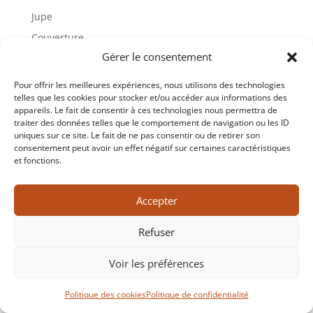
Jupe
Couverture
Gérer le consentement
Collier
Pour offrir les meilleures expériences, nous utilisons des technologies
Recent Comments
telles que les cookies pour stocker et/ou accéder aux informations des
appareils. Le fait de consentir à ces technologies nous permettra de
Aucun commentaire à afficher.
traiter des données telles que le comportement de navigation ou les ID
uniques sur ce site. Le fait de ne pas consentir ou de retirer son
consentement peut avoir un effet négatif sur certaines caractéristiques
et fonctions.
Accepter
Copyrigh
t 2026 Musée des Cultures Guyanaises – tout droit
réservé – Réalisation
K’Média
Refuser
Voir les préférences
Politique des cookies
Politique de confidentialité