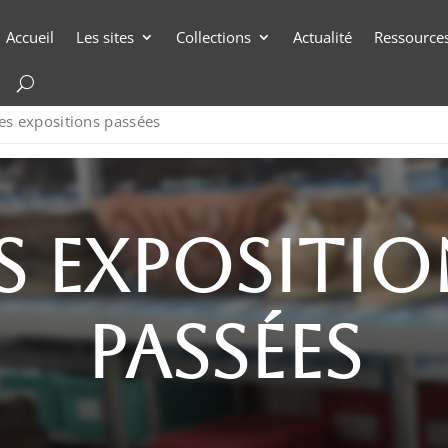
Accueil
Les sites
Collections
Actualité
Ressource
es expositions passées
s expositi
passÉes