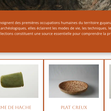
moignent des premières occupations humaines du territoire guyanai
s archéologiques, elles éclairent les modes de vie, les techniques, 
ections constituent une source essentielle pour comprendre la pro
ame de hache
Plat creux