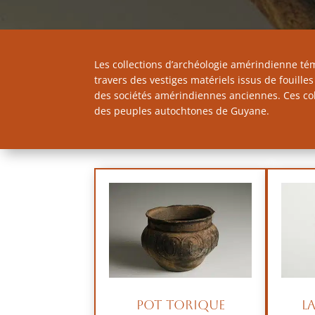
Les collections d’archéologie amérindienne té
travers des vestiges matériels issus de fouille
des sociétés amérindiennes anciennes. Ces coll
des peuples autochtones de Guyane.
Pot torique
L