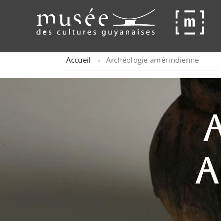
Accueil
Archéologie amérindienne
»
a