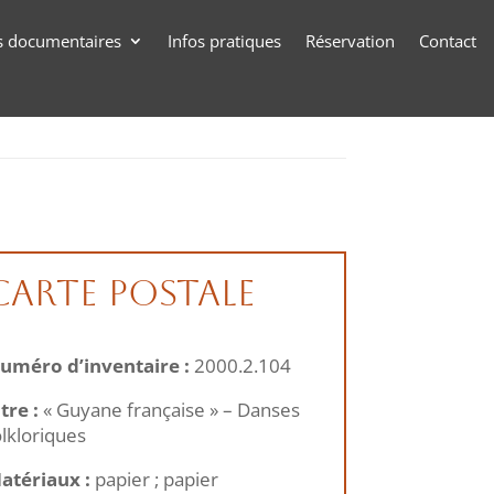
s documentaires
Infos pratiques
Réservation
Contact
Carte postale
uméro d’inventaire :
2000.2.104
itre :
« Guyane française » – Danses
olkloriques
atériaux :
papier ; papier