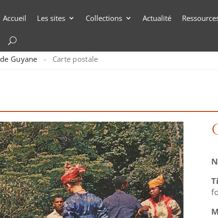
Accueil
Les sites
Collections
Actualité
Ressource
e de Guyane
Carte postale
»
N
T
f
M