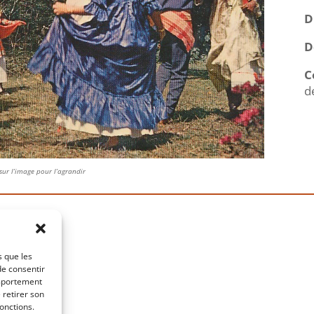
D
D
C
d
sur l’image pour l’agrandir
s que les
de consentir
omportement
 retirer son
onctions.